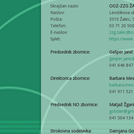
Skrajšan naziv:
OOZ-ZZG Ž
Naslov:
Levstikova ul
Pošta:
3310 Žalec, 
Telefon:
03 71 20 500
E-naslov:
zzg.zalec@oz
Splet:
https://www.
Predsednik zbornice:
Gašper Janič
gasper.janic
041 646 847
Direktorica zbornice:
Barbara Mes
barbara.mes
041 911 521
Predsednik NO zbornice:
Matjaž Žgan
gotisler@gm
041 504 134
Strokovna sodelavka:
Damjana Go