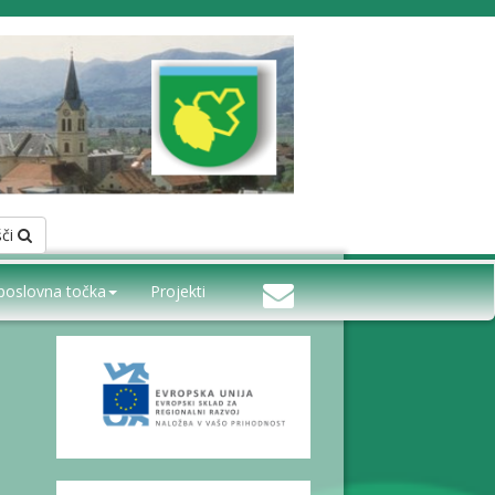
šči
poslovna točka
Projekti