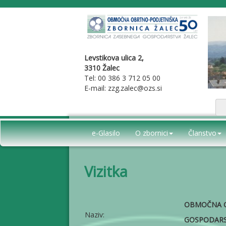
Levstikova ulica 2,
3310 Žalec
Tel: 00 386 3 712 05 00
E-mail: zzg.zalec@ozs.si
e-Glasilo
O zbornici
Članstvo
Vizitka
OBMOČNA O
Naziv:
GOSPODARS