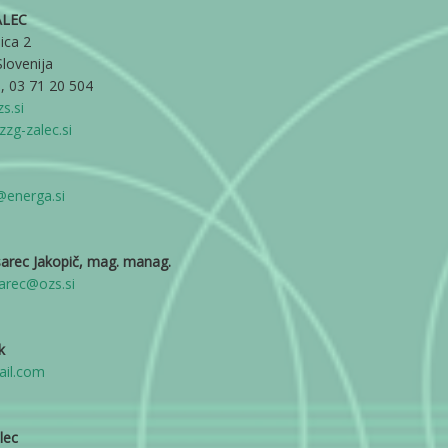
ALEC
ica 2
Slovenija
, 03 71 20 504
s.si
zzg-zalec.si
@energa.si
arec Jakopič, mag. manag.
arec@ozs.si
k
ail.com
lec