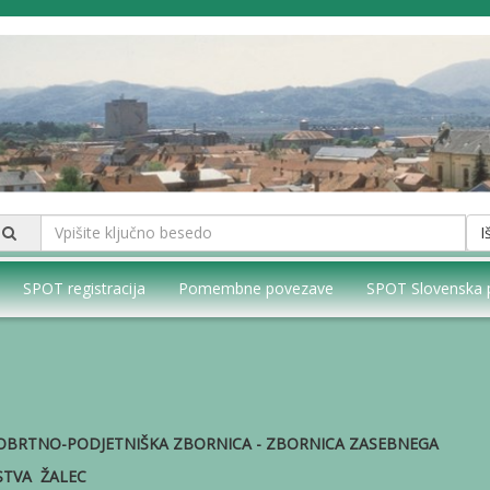
I
SPOT registracija
Pomembne povezave
SPOT Slovenska 
BRTNO-PODJETNIŠKA ZBORNICA - ZBORNICA ZASEBNEGA
TVA ŽALEC