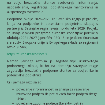
na voljo brezplačne storitve svetovanja, informiranja,
usposabljanja, registracije, podjetniškega mentoriranja in
akspertnega svetovanja.
Podporno okolje 2026-2029 za Savinjsko regijo je projekt,
ki ga za podjetnike in potencialne podjetnike, skupaj s
partnerji iz Savinjske regije izvajamo do leta 2029. Projekt
se izvaja v okviru programa evropske kohezijske politike v
obdobju 2021-2027 (specifični RSO1.3) in je delno financiran
s sredstvi Evropske unije iz Evropskega sklada za regionalni
razvoj (ESRR).
https://evropskasredstva.si
Namen javnega razpisa je zagotavljanje učinkovitega
podpornega okolja, ki bo na območju Savinjske regije
zagotavljal brezplačne podporne storitve za podjetnike in
potencialne podjetnike.
Cilji javnega razpisa so:
povečanje informiranosti in znanja za reševanje
izzivov na podjetniški poti v vseh fazah podjetniškega
ciklusa,
povečanje zgodnje podjetniške aktivnosti in