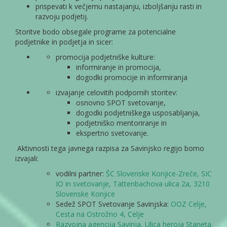
prispevati k večjemu nastajanju, izboljšanju rasti in
razvoju podjetij.
Storitve bodo obsegale programe za potencialne
podjetnike in podjetja in sicer:
promocija podjetniške kulture:
informiranje in promocija,
dogodki promocije in informiranja
izvajanje celovitih podpornih storitev:
osnovno SPOT svetovanje,
dogodki podjetniškega usposabljanja,
podjetniško mentoriranje in
ekspertno svetovanje.
Aktivnosti tega javnega razpisa za Savinjsko regijo bomo
izvajali:
vodilni partner:
ŠC Slovenske Konjice-Zreče, SIC
IO in svetovanje, Tattenbachova ulica 2a, 3210
Slovenske Konjice
Sedež SPOT Svetovanje Savinjska:
OOZ Celje,
Cesta na Ostrožno 4, Celje
Razvojna agencija Savinja, Ulica heroja Staneta