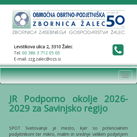
Levstikova ulica 2, 3310 Žalec
Tel:
00 386 3 712 05 00
E-mail: zzg.zalec@ozs.si
Toggl
navig
JR Podporno okolje 2026-
2029 za Savinjsko regijo
SPOT Svetovanje je mesto, kjer so potencialnim
podjetnikom ter mikro, malim in srednje velikim podjetjem