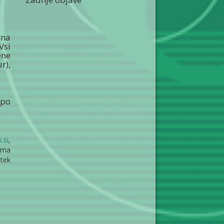
ena
Vsi
ene
r),
 po
.si
,
oma
tek