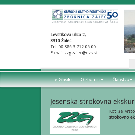
Levstikova ulica 2,
3310 Žalec
Tel: 00 386 3 712 05 00
E-mail: zzg.zalec@ozs.si
e-Glasilo
O zbornici
Članstvo
Jesenska strokovna ekskur
Kot že vrsto
strokovno ek