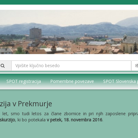
I
SPOT registracija
Pomembne povezave
SPOT Slovenska 
zija v Prekmurje
 let, smo tudi letos za člane zbornice in pri njih zaposlene pripra
skurzijo
, ki bo potekala
v petek, 18. novembra 2016
.