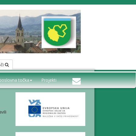
šči
poslovna točka
Projekti
vili