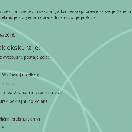
, sekcija frizerjev in sekcija gradbincev so pripravile za svoje člane in
rekmurje z ogledom obrata Ilirije in podjetja Roto.
ra 2016.
k ekskurzije:
iz avtobusne postaje Žalec;
šču (nekaj na žlico);
 Ilirija;
stolpa Vinarium in vzpon na stolp;
urski pokrajini do Polane;
ličnih prekmurskih vin;
ači;