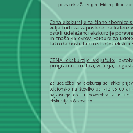
-
povratek v Žalec (predviden prihod v po
Cena eks
kurzije za člane zbornice 
velja tudi za zaposlene, za katere 
ostali udeleženci ekskurzije poravn
in znaša 45 evrov. Fakture za udele
tako da boste lahko strošek ekskurz
CENA eks
kurzije
vključuje:
avtobu
programu - malica, večerja, degustac
Za udeležbo na ekskurziji se lahko prija
telefonsko na številko 03 712 05 00 al
najkasneje do 11. novembra 2016. Po za
ekskurzije s časovnico..