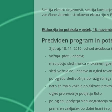
Sekcija elektro dejavnosti, sekcija kovinarjev
vse člane zbornice strokovno ekskurzijo v P
Ekskurzija bo potekala v petek, 18. novemb
Predviden program in pote
-
Zjutraj, 18. 11. 2016, odhod avtobusa 
-
vožnja proti Lendavi;
-
med potjo sledi malica v lokalnem gosti
-
sledi vožnja do Lendave in ogled tovarne
-
po ogledu sledi vožnja do razglednega 
-
nato še malo vožnje po slikoviti prekm
-
ogled proizvodnje podjetja Roto;
-
po ogledu podjetja sledi degustacija od
-
primeren zaključek ob dobri hrani in pij