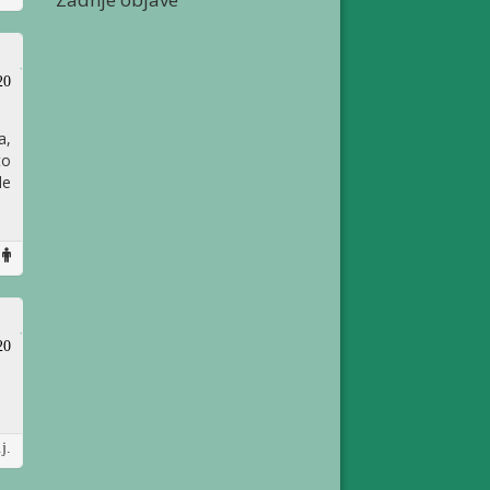
20
a,
to
de
20
j.