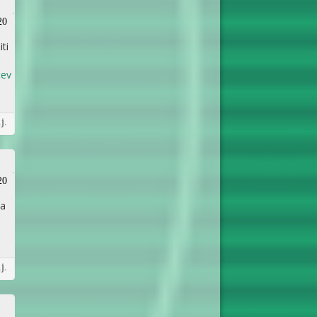
20
ti
tev
j.
20
ca
j.