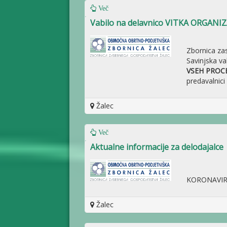
Več
Vabilo na delavnico VITKA ORGANI
Zbornica za
Savinjska va
VSEH PROC
predavalnici
Žalec
Več
Aktualne informacije za delodajalce
KORONAVIRUS
Žalec