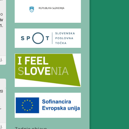
no
iv
1.
j.
20
,
j.
Zadnje objave