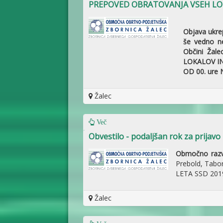
PREPOVED OBRATOVANJA VSEH LOK
Objava ukrep
še vedno ne
Občini Žal
LOKALOV IN 
OD 00. ure N
Žalec
Več
Obvestilo - podaljšan rok za prijav
Območno razvo
Prebold, Tabor
LETA SSD 201
Žalec