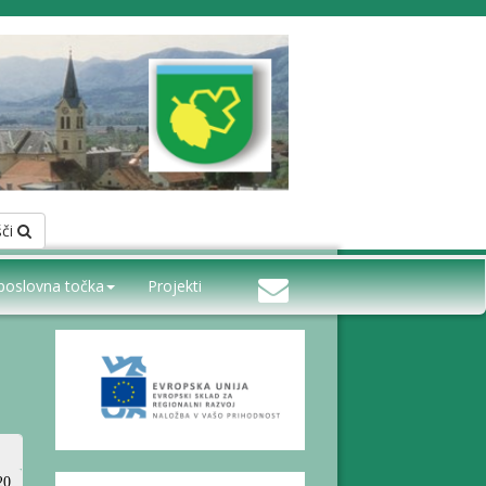
šči
poslovna točka
Projekti
20