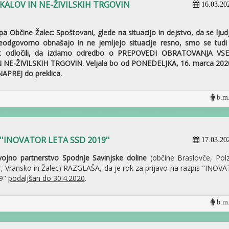
ALOV IN NE-ŽIVILSKIH TRGOVIN
16.03.20
a Občine Žalec: Spoštovani, glede na situacijo in dejstvo, da se ljud
odgovorno obnašajo in ne jemljejo situacije resno, smo se tudi
ec odločili, da izdamo odredbo o PREPOVEDI OBRATOVANJA VS
NE-ŽIVILSKIH TRGOVIN. Veljala bo od PONEDELJKA, 16. marca 202
APREJ do preklica.
b.m.
o ''INOVATOR LETA SSD 2019''
17.03.20
jno partnerstvo Spodnje Savinjske doline
(občine Braslovče, Polz
, Vransko in Žalec) RAZGLAŠA, da je rok za prijavo na razpis "INOV
9"
podaljšan do 30.4.2020
.
b.m.