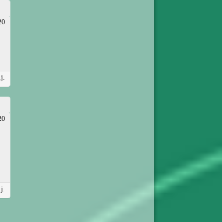
20
j.
20
j.