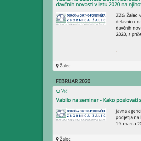
davčnih novosti v letu 2020 na njih
ZZG Žalec
v
delavnico n
davčnih nov
2020
, s pri
.
Žalec
FEBRUAR 2020
Več
Vabilo na seminar - Kako poslovati s
Javna agenc
podjetja na 
19. marca 20
Žalec