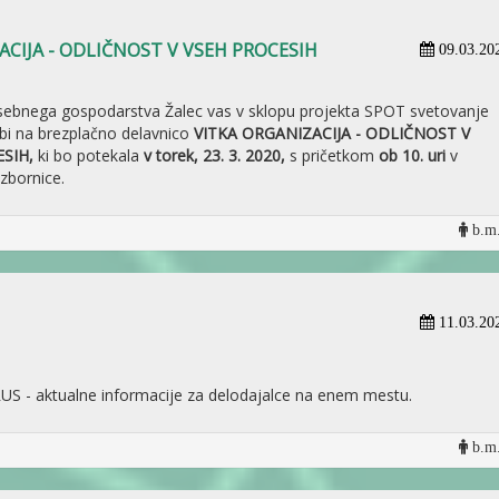
ZACIJA - ODLIČNOST V VSEH PROCESIH
09.03.20
sebnega gospodarstva Žalec vas v sklopu projekta SPOT svetovanje
bi na brezplačno delavnico
VITKA ORGANIZACIJA - ODLIČNOST V
ESIH
,
ki bo potekala
v torek, 23. 3. 2020,
s pričetkom
ob 10. uri
v
 zbornice.
b.m.
11.03.20
 - aktualne informacije za delodajalce na enem mestu.
b.m.