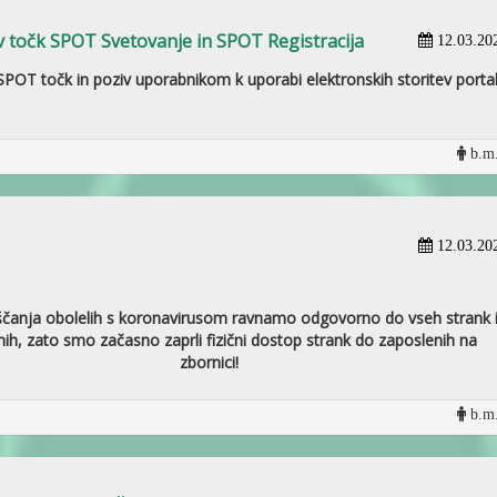
očk SPOT Svetovanje in SPOT Registracija
12.03.20
POT točk in poziv uporabnikom k uporabi elektronskih storitev porta
b.m.
12.03.20
ščanja obolelih s koronavirusom ravnamo odgovorno do vseh strank 
ih, zato smo začasno zaprli fizični dostop strank do zaposlenih na
zbornici!
b.m.