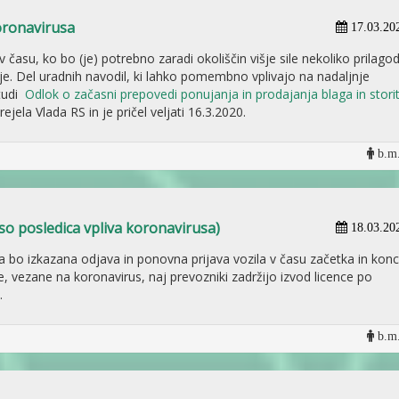
oronavirusa
17.03.20
 času, ko bo (je) potrebno zaradi okoliščin višje sile nekoliko prilagodi
e. Del uradnih navodil, ki lahko pomembno vplivajo na nadaljnje
 tudi
Odlok o začasni prepovedi ponujanja in prodajanja blaga in stori
prejela Vlada RS in je pričel veljati 16.3.2020.
b.m.
 so posledica vpliva koronavirusa)
18.03.20
a bo izkazana odjava in ponovna prijava vozila v času začetka in kon
, vezane na koronavirus, naj prevozniki zadržijo izvod licence po
.
b.m.