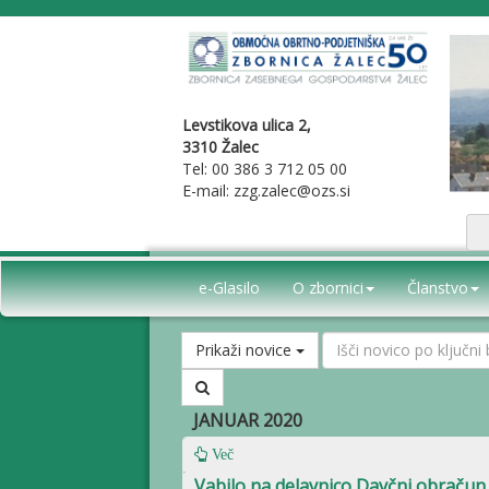
Levstikova ulica 2,
3310 Žalec
Tel: 00 386 3 712 05 00
E-mail: zzg.zalec@ozs.si
e-Glasilo
O zbornici
Članstvo
Prikaži novice
JANUAR 2020
Več
Vabilo na delavnico Davčni obračun 