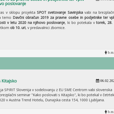
ovo poslovanje
as v sklopu projekta
SPOT svetovanje Savinjska
vabi na brezplač
a temo
Davčni obračun 2019 za pravne osebe in podjetnike ter vpl
osti v letu 2020 na njihovo poslovanje
, ki bo potekala v
torek, 28. 
četkom
ob 10. uri
, v predavalnici zbornice.
b.m.
 Kitajsko
06.02.20
ija SPIRIT Slovenija v sodelovanju z EU SME Centrom vabi slovenska
brezplačni seminar "Kako poslovati s Kitajsko", ki bo potekal v četrtek
20 v Austria Trend Hotelu, Dunajska cesta 154, 1000 Ljubljana.
b.m.