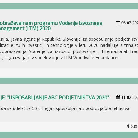
izobraževalnem programu Vodenje izvoznega
06.02.20
Management (ITM) 2020
nija, Javna agencija Republike Slovenije za spodbujanje podjetništv
izacije, tujih investicij in tehnologije v letu 2020 nadaljuje s trinajs
izobraževanja Vodenje za izvozno poslovanje - International Tra
 ki ga izvajajo v sodelovanju z ITM Worldwide Foundation.
E: "USPOSABLJANJE ABC PODJETNIŠTVA 2020"
11.02.20
da se udeležite 50 urnega usposabljanja s področja podjetništva.
b.m.