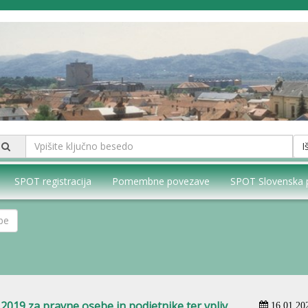
I
SPOT registracija
Pomembne povezave
SPOT Slovenska 
2019 za pravne osebe in podjetnike ter vpliv
16.01.20