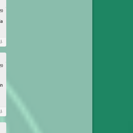
20
la
j.
20
in
j.