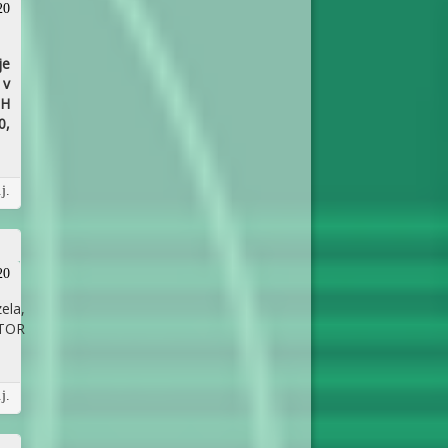
20
je
 v
EH
0,
j.
20
ela,
ATOR
j.