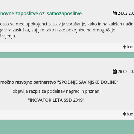
novne zaposlitve oz. samozaposlitve
24.02.20
osto se med upokojenci zastavlja vprašanje, kako in na kakšen način
a vira zaslužka, saj jim tako nizke pokojnine ne omogočajo
ivljenja.
b.m.
26.02.20
močno razvojno partnerstvo "SPODNJE SAVINJSKE DOLINE"
objavlja razpis za podelitev nagrad in priznanj
"INOVATOR LETA SSD 2019"
.
b.m.