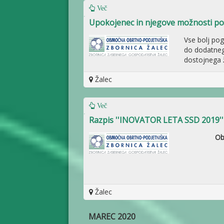
Več
Upokojenec in njegove možnosti po
Vse bolj pog
do dodatneg
dostojnega ž
Žalec
Več
Razpis ''INOVATOR LETA SSD 2019''
Ob
Žalec
MAREC 2020