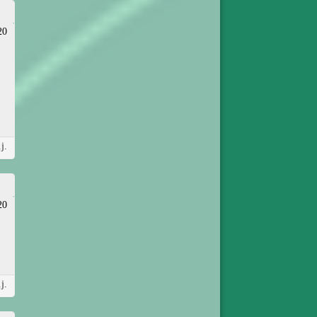
20
j.
20
j.