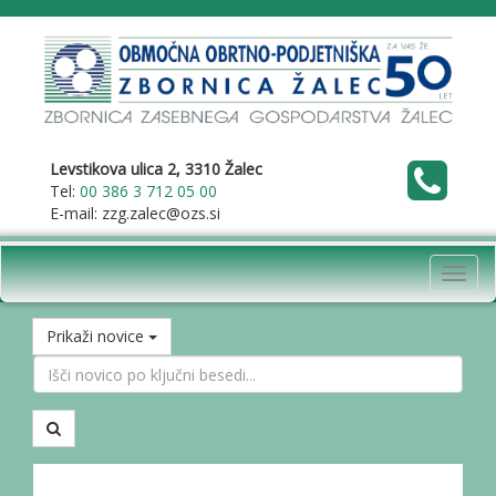
Levstikova ulica 2, 3310 Žalec
Tel:
00 386 3 712 05 00
E-mail: zzg.zalec@ozs.si
Toggl
navig
Prikaži novice